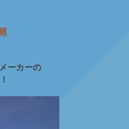
開
メーカーの
！