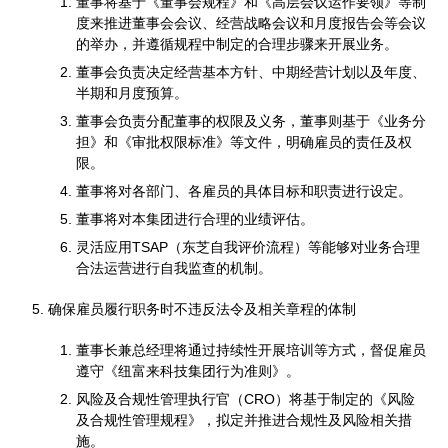
董事将基于《董事会规程》和《高层会议运作要领》等制
度来推进董事会会议、经营战略会议和月度报告会等会议
的举办，并遵循规程中制定的合理步骤来开展业务。
董事会负责决定经营基本方针、中期经营计划以及年度、
半期和月度预算。
董事会负责分配董事的权限及义务，董事则基于《业务分
担》和《审批权限标准》等文件，明确雇员的责任及权
限。
董事将对各部门、各雇员的具体目标和职责进行设定。
董事将对本集团进行合理的业绩评估。
灵活应用TSAP（东芝自我评价流程）等能够对业务合理
合法运营进行自我监查的机制。
确保雇员履行职务时不违反法令及相关章程的体制
董事长兼总经理将通过持续性开展培训等方式，督促雇员
遵守《纽富来科技集团行为准则》。
风险及合规性管理执行官（CRO）将基于制定的《风险
及合规性管理规程》，拟定并推进合规性及风险相关措
施。