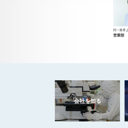
同一業界
営業部 N
会社を知る