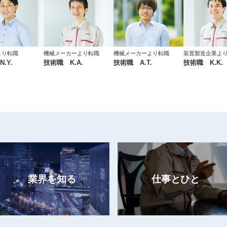
より転職
機械メーカーより転職
機械メーカーより転職
装置製造企業よ
.Y.
技術職 K.A.
技術職 A.T.
技術職 K.K.
業界を知る
仕事とひと