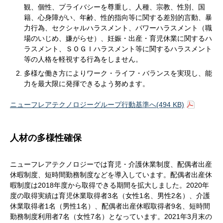
観、個性、プライバシーを尊重し、人種、宗教、性別、国
籍、心身障がい、年齢、性的指向等に関する差別的言動、暴
力行為、セクシャルハラスメント、パワーハラスメント（職
場のいじめ、嫌がらせ）、妊娠・出産・育児休業に関するハ
ラスメント、ＳＯＧＩハラスメント等に関するハラスメント
等の人格を軽視する行為をしません。
多様な働き方によりワーク・ライフ・バランスを実現し、能
力を最大限に発揮できるよう努めます。
ニューフレアテクノロジーグループ行動基準へ(494 KB)
人材の多様性確保
ニューフレアテクノロジーでは育児・介護休業制度、配偶者出産
休暇制度、短時間勤務制度などを導入しています。配偶者出産休
暇制度は2018年度から取得できる期間を拡大しました。2020年
度の取得実績は育児休業取得者3名（女性1名、男性2名）、介護
休業取得者1名（男性1名）、配偶者出産休暇取得者9名、短時間
勤務制度利用者7名（女性7名）となっています。2021年3月末の