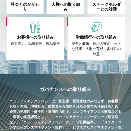
社会とのかかわ
人権への取り組
ステークホルダ
り
み
ーとの対話
お客様への取り組み
労働慣行への取り組み
顧客満足、品質管理、製品安全
安全と健康、雇用の安定、
公正
な評価、人財の育成、多様性の
尊重
ガバナンスへの取り組み
ニューフレアテクノロジーは、株主様・投資家様のみならず、お客様、
お取引先様、地域社会、従業員から信頼される企業であり続けるため、
経営の効率性・健全性・透明性の向上、コンプライアンスの徹底などを
重要な経営課題とし、「ニューフレアテクノロジーグループ経営理
念」、「ニューフレアテクノロジーグループ行動基準」、「リスク・コ
ンプライアンスマネジメント規程」、「ビジネスリスクマネジメント規