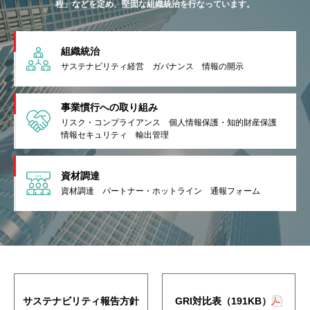
程」などを定め、堅固な組織統治を行なっています。
組織統治
サステナビリティ経営
ガバナンス
情報の開示
事業慣行への取り組み
リスク・コンプライアンス
個人情報保護・知的財産保護
情報セキュリティ
輸出管理
資材調達
資材調達
パートナー・ホットライン
通報フォーム
サステナビリティ報告方針
GRI対比表（191KB）